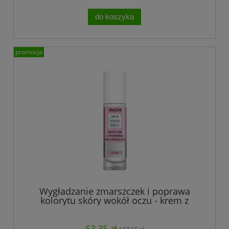
do koszyka
promocja
Wygładzanie zmarszczek i poprawa
kolorytu skóry wokół oczu - krem z
jadem żmii do okolic oczu BINGOSPA
63,35 zł