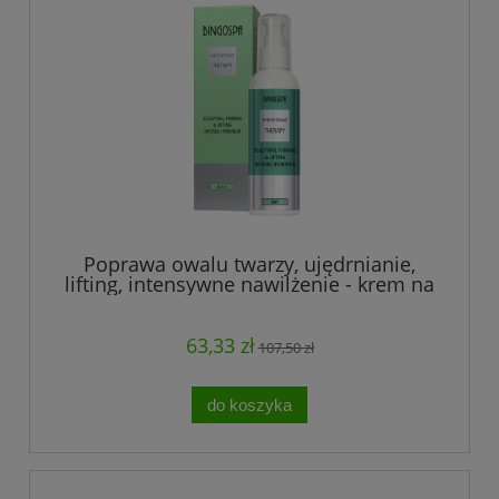
Poprawa owalu twarzy, ujędrnianie,
lifting, intensywne nawilżenie - krem na
dzień z Pheohydrane 135 g
63,33 zł
107,50 zł
do koszyka