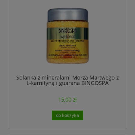
Solanka z minerałami Morza Martwego z
L-karnityną i guaraną BINGOSPA
wellness
15,00 zł
do koszyka