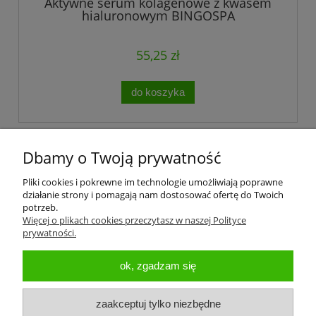
Aktywne serum kolagenowe z kwasem
hialuronowym BINGOSPA
55,25 zł
do koszyka
«
1
...
3
4
5
6
7
...
31
»
Dbamy o Twoją prywatność
Pliki cookies i pokrewne im technologie umożliwiają poprawne
działanie strony i pomagają nam dostosować ofertę do Twoich
potrzeb.
Więcej o plikach cookies przeczytasz w naszej Polityce
prywatności.
Pomoc
ok, zgadzam się
Koszty dostawy
zaakceptuj tylko niezbędne