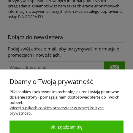
otrzymywać spersonalizowanych informacji podczas ich
przeglądania. Uniemożliwisz nam także zbieranie anonimowych
informacji nt. używania naszych stron w celu stałego poprawiania
usług BINGOSPA.EU
Dołącz do newslettera
Podaj swój adres e-mail, aby otrzymywać informacje o
promocjach i nowościach.
Dbamy o Twoją prywatność
Pliki cookies i pokrewne im technologie umożliwiają poprawne
działanie strony i pomagają nam dostosować ofertę do Twoich
potrzeb.
Więcej o plikach cookies przeczytasz w naszej Polityce
prywatności.
Pomoc
ok, zgadzam się