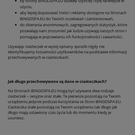
by strony BINGOSPA.EU działały szybciej i były łatwiejsze w
użyciu,
aby lepiej dopasować treści i reklamy dostępne na Stronach
BINGOSPA.EU do Twoich oczekiwań i zainteresowań,
do zbierania anonimowych, zagregowanych statystyk, które
pozwalają nam zrozumieć jak ludzie używają naszych stron i
pomagają w poprawianiu ich funkcjonalności i zawartości.
Używając ciasteczek w wyżej opisany sposób nigdy nie
identyfikujemy tożsamości użytkowników na podstawie informacji
przechowywanych w ciasteczkach.
Jak długo przechowywane są dane w ciasteczkach?
Na Stronach BINGOSPA.EU mogą być używane dwa rodzaje
ciasteczek – sesyjne oraz stałe. Te pierwsze pozostają na Twoim
urządzeniu jedynie podczas korzystania ze Stron BINGOSPA.EU.
Ciasteczka stałe pozostają na Twoim urządzeniu tak długo jak
długo mają ustawiony czas życia lub do momentu kiedy je
usuniesz.