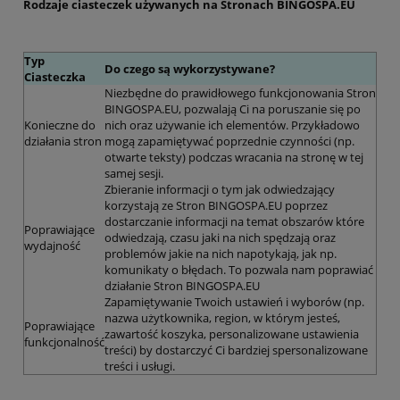
Rodzaje ciasteczek używanych na Stronach BINGOSPA.EU
Typ
Do czego są wykorzystywane?
Ciasteczka
Niezbędne do prawidłowego funkcjonowania Stron
BINGOSPA.EU, pozwalają Ci na poruszanie się po
Konieczne do
nich oraz używanie ich elementów. Przykładowo
działania stron
mogą zapamiętywać poprzednie czynności (np.
otwarte teksty) podczas wracania na stronę w tej
samej sesji.
Zbieranie informacji o tym jak odwiedzający
korzystają ze Stron BINGOSPA.EU poprzez
dostarczanie informacji na temat obszarów które
Poprawiające
odwiedzają, czasu jaki na nich spędzają oraz
wydajność
problemów jakie na nich napotykają, jak np.
komunikaty o błędach. To pozwala nam poprawiać
działanie Stron BINGOSPA.EU
Zapamiętywanie Twoich ustawień i wyborów (np.
nazwa użytkownika, region, w którym jesteś,
Poprawiające
zawartość koszyka, personalizowane ustawienia
funkcjonalność
treści) by dostarczyć Ci bardziej spersonalizowane
treści i usługi.