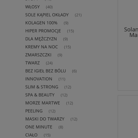
WŁOSY
(40)
SOLE KĄPIEL OKŁADY
(21)
KOLAGEN 100%
(9)
Sola
HIPER PROMOCJE
(15)
Mar
DLA MĘŻCZYZN
(9)
guar
KREMY NA NOC
(15)
ZMARSZCZKI
(9)
TWARZ
(24)
BEZ IGIEŁ BEZ BÓLU
(6)
INNOVATION
(11)
SLIM & STRONG
(12)
SPA & BEAUTY
(12)
MORZE MARTWE
(12)
PEELING
(12)
MASKI DO TWARZY
(12)
ONE MINUTE
(8)
CIAŁO
(15)