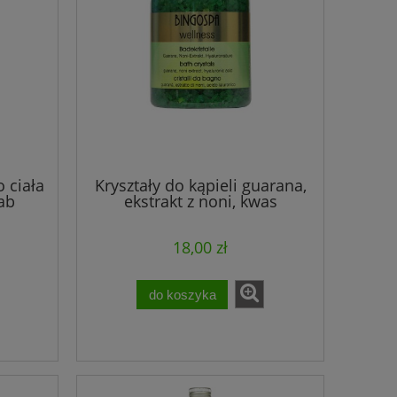
 ciała
Kryształy do kąpieli guarana,
ab
ekstrakt z noni, kwas
ss
hialuronowy BINGOSPA
wellness
18,00 zł
do koszyka