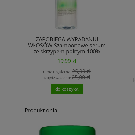
- łokci -
ZAPOBIEGA WYPADANIU
Sól do st
witaminą E
WŁOSÓW Szamponowe serum
po
0 g
ze skrzypem polnym 100%
BINGOSPA
19,99 zł
 zł
25,00 zł
Cena regularna:
Cen
 zł
25,00 zł
Najniższa cena:
Naj
do koszyka
Produkt dnia