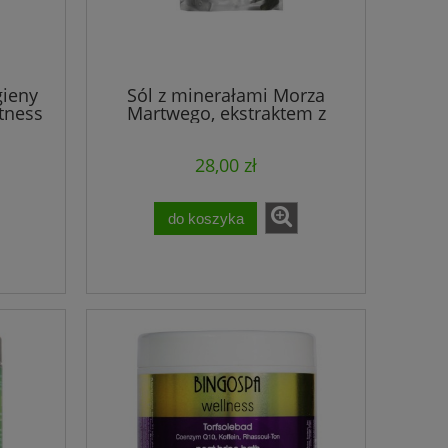
gieny
Sól z minerałami Morza
tness
Martwego, ekstraktem z
aloesu, lnu i rumianku
BINGOSPA wellness
28,00 zł
do koszyka