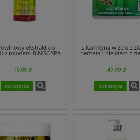
rowinowy ekstrakt do
L-karnityna w żelu z zi
eli z miodem BINGOSPA
herbatą i olejkiem z zi
wellness
kawy BINGOSPA Fitn
18,00 zł
49,99 zł
do koszyka
do koszyka