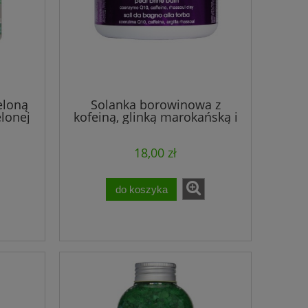
eloną
Solanka borowinowa z
elonej
kofeiną, glinką marokańską i
ess
koenzymem Q 10 BINGOSPA
wellness
18,00 zł
do koszyka