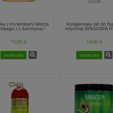
nka z minerałami Morza
Kolagenowy żel do hi
twego z L-karnityną i
intymnej BINGOSPA Fi
aną BINGOSPA wellness
15,00 zł
14,00 zł
do koszyka
do koszyka