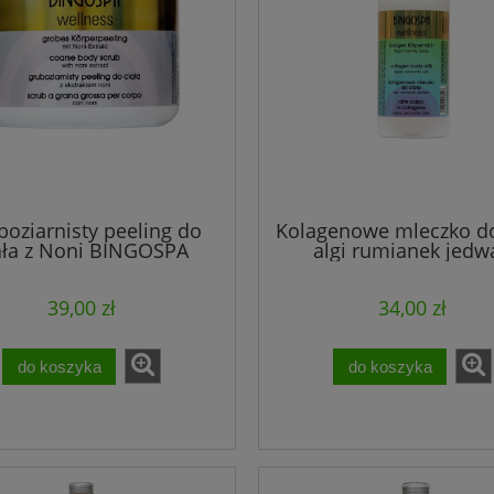
boziarnisty peeling do
Kolagenowe mleczko do
ała z Noni BINGOSPA
algi rumianek jedw
wellness
BINGOSPA wellne
39,00 zł
34,00 zł
do koszyka
do koszyka