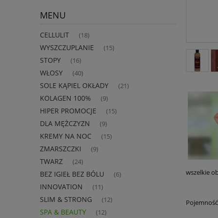
MENU
CELLULIT
(18)
WYSZCZUPLANIE
(15)
STOPY
(16)
WŁOSY
(40)
SOLE KĄPIEL OKŁADY
(21)
KOLAGEN 100%
(9)
HIPER PROMOCJE
(15)
DLA MĘŻCZYZN
(9)
KREMY NA NOC
(15)
ZMARSZCZKI
(9)
TWARZ
(24)
wszelkie o
BEZ IGIEŁ BEZ BÓLU
(6)
INNOVATION
(11)
SLIM & STRONG
(12)
Pojemność
SPA & BEAUTY
(12)