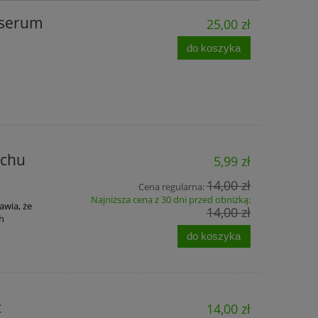
 serum
25,00 zł
do koszyka
achu
5,99 zł
14,00 zł
Cena regularna:
Najniższa cena z 30 dni przed obniżką:
awia, że
14,00 zł
ch
do koszyka
c
14,00 zł