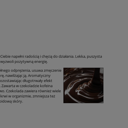
ebie napełni radością i chęcią do działania. Lekka, puszysta
y wyzwoli pozytywną energię.
pełnego odprężenia, usuwa zmęczenie
rę, nawilżając ją. Aromatyczny
ozostawiając długotrwały efekt
y. Zawarta w czekoladzie kofeina
towo. Czekolada zawiera również wiele
 krwi w organizmie, zmniejsza też
ipidową skóry.