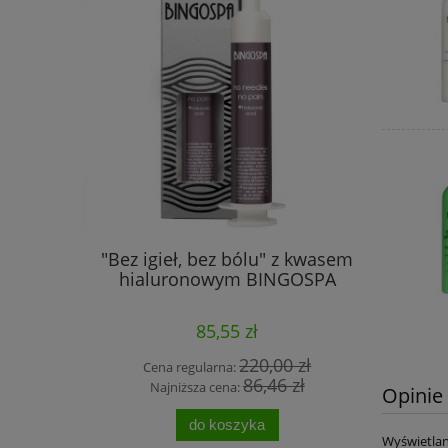
ściami do
"Bez igieł, bez bólu" z kwasem
wyprzeda
SPA
hialuronowym BINGOSPA
kol
85,55 zł
 zł
220,00 zł
Cena regularna:
Cena
 zł
86,46 zł
Najniższa cena:
Najn
Opinie 
do koszyka
Wyświetlan