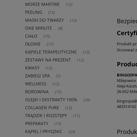
MORZE MARTWE
(12)
PEELING
(12)
Bezpie
MASKI DO TWARZY
(12)
ONE MINUTE
(8)
Certyf
CIAŁO
(15)
Produkt pr
DŁONIE
(17)
Stosować z
KĄPIELE TERAPEUTYCZNE
(12)
ZESTAWY NA PREZENT
(12)
Produ
KWASY
(12)
BINGOSPA 
ZABIEGI SPA
(5)
Milejowice
WELLNESS
(12)
Aleja Kasz
26-652 Mile
BOROWINA
(15)
OLEJKI I EKSTRAKTY 100%
(26)
bingospa@
483314162
COLLAGEN PURE
(12)
TRĄDZIK I ROZSTĘPY
(11)
PREPARATY
(17)
Produk
KĄPIEL I PRYSZNIC
(24)