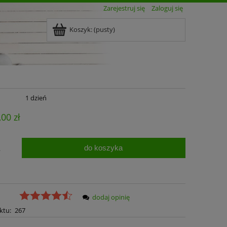
Zarejestruj się
Zaloguj się
Koszyk:
(pusty)
1 dzień
,00 zł
do koszyka
.
dodaj opinię
ktu:
267