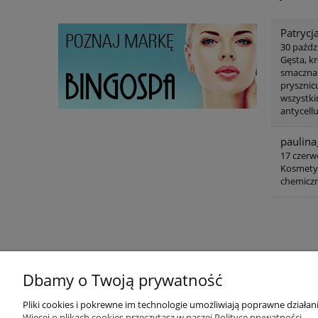
Patrycja
30 paźdz
Gęsta, k
smaczna ;
prysznicu
wszystki
antycell
paulina
17 czerw
Kosmetyk
chemiczn
Dbamy o Twoją prywatność
Pomoc
Koszty dos
Pliki cookies i pokrewne im technologie umożliwiają poprawne działa
Więcej o plikach cookies przeczytasz w naszej Polityce prywatności.