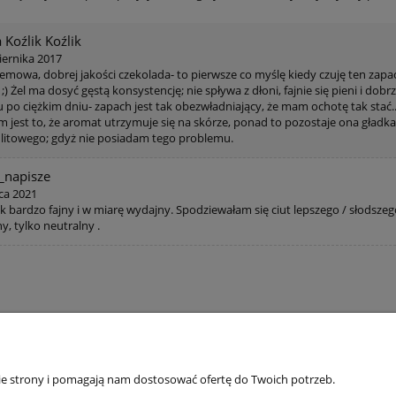
 Koźlik Koźlik
iernika 2017
remowa, dobrej jakości czekolada- to pierwsze co myślę kiedy czuję ten zapa
) Żel ma dosyć gęstą konsystencję; nie spływa z dłoni, fajnie się pieni i dob
 po ciężkim dniu- zapach jest tak obezwładniający, że mam ochotę tak stać...
m jest to, że aromat utrzymuje się na skórze, ponad to pozostaje ona gładka 
ulitowego; gdyż nie posiadam tego problemu.
_napisze
ca 2021
 bardzo fajny i w miarę wydajny. Spodziewałam się ciut lepszego / słodszego
y, tylko neutralny .
tawy
Moje konto
nie strony i pomagają nam dostosować ofertę do Twoich potrzeb.