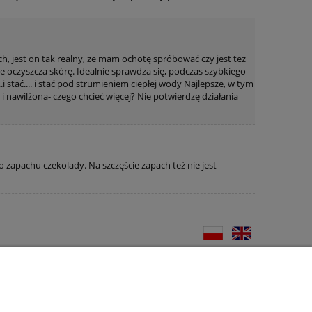
ch, jest on tak realny, że mam ochotę spróbować czy jest też
rze oczyszcza skórę. Idealnie sprawdza się, podczas szybkiego
i stać.... i stać pod strumieniem ciepłej wody Najlepsze, w tym
i nawilżona- czego chcieć więcej? Nie potwierdzę działania
 zapachu czekolady. Na szczęście zapach też nie jest
O firmie