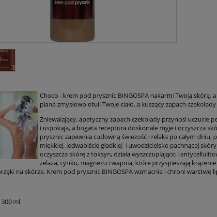
Choco - krem pod prysznic BINGOSPA nakarmi Twoją skórę, a Ci
piana zmysłowo otuli Twoje ciało, a kuszący zapach czekolad
Zniewalający, apetyczny zapach czekolady przynosi uczucie 
i uspokaja, a bogata receptura doskonale myje i oczyszcza skó
prysznic zapewnia cudowną świeżość i relaks po całym dniu, p
miękkiej, jedwabiście gładkiej i uwodzicielsko pachnącej skór
oczyszcza skórę z toksyn, działa wyszczuplająco i antycelluli
żelaza, cynku, magnezu i wapnia, które przyspieszają krążenie
brzęki na skórze. Krem pod prysznic BINGOSPA wzmacnia i chroni warstwę l
 300 ml