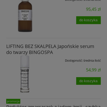
95,45 zł
do koszyka
LIFTING BEZ SKALPELA Japońskie serum
do twarzy BINGOSPA
Dostępność:
średnia ilość
54,99 zł
do koszyka
promocja
Reduktor zmarszczek z jadem żmii , szybka