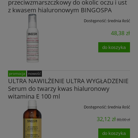
przeciwzmarszczkowy do okolic oczu i ust
z kwasem hialuronowym BINGOSPA
Dostępność:
średnia ilość
48,38 zł
do koszyka
promocja
nowość
ULTRA NAWILŻENIE ULTRA WYGŁADZENIE
Serum do twarzy kwas hialuronowy
witamina E 100 ml
Dostępność:
średnia ilość
32,12 zł
80,00 zł
do koszyka