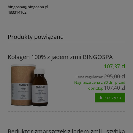
bingospa@bingospa.pl
483314162
Produkty powiązane
Kolagen 100% z jadem żmii BINGOSPA
107,37 zł
295,00 zł
Cena regularna:
Najniższa cena z 30 dni przed
107,40 zł
obniżką:
do koszyka
Reduktor zmarszczek z jadem żmii , szybka