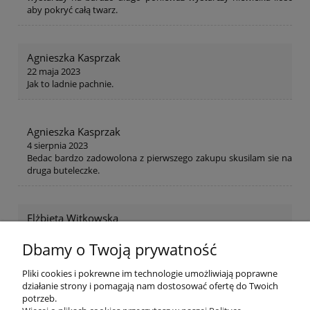
aby pokryć całą twarz.
Agnieszka Kasprzak
22 maja 2023
Jak to ladnie pachnie.
Agnieszka Kasprzak
4 sierpnia 2023
Bedac bardzo zadowolona z pierwszego zakupu skusilam sie na
druga buteleczke.
Elżbieta Witkowska
29 sierpnia 2023
Napiszę
Dbamy o Twoją prywatność
Pliki cookies i pokrewne im technologie umożliwiają poprawne
działanie strony i pomagają nam dostosować ofertę do Twoich
potrzeb.