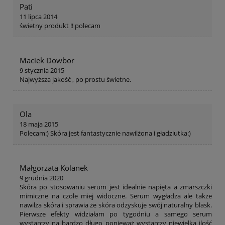
Pati
11 lipca 2014
świetny produkt !! polecam
Maciek Dowbor
9 stycznia 2015
Najwyższa jakość , po prostu świetne.
Ola
18 maja 2015
Polecam:) Skóra jest fantastycznie nawilżona i gładziutka:)
Małgorzata Kolanek
9 grudnia 2020
Skóra po stosowaniu serum jest idealnie napięta a zmarszczki
mimiczne na czole miej widoczne. Serum wygładza ale także
nawilża skóra i sprawia że skóra odzyskuje swój naturalny blask.
Pierwsze efekty widziałam po tygodniu a samego serum
wystarczy na bardzo długo ponieważ wystarczy niewielka ilość