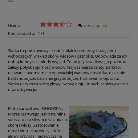
szt.
Ocena:
dodaj opinię
Kod produktu:
171
Siarka to podstawowy składnik białek (keratyny i kolagenu)
wchodzących w skład skóry, włosów i paznokci. Odpowiada za ich
dobrą kondycję i młody wygląd. To od jej prawidłowego poziomu
zależy połysk i jędrność włosów. Najważniejsze zalety siarki to:
usuwanie nadmiernie zrogowaciałej warstwy naskórka, działanie
bakteriobójcze, działanie grzybobójcze, hamowanie łojotoku.
Siarka oczyszcza skórę głowy i włosy z łoju i innych zanieczyszczeń
oraz odżywia je.
Błoto karnalitowe BINGOSPA z
Morza Martwego jest naturalną
substancją o silnym działaniu na
skórę i włosy. Zastosowanie
maski błotnej na włosy i skórę
głowy przynosi nadzwyczajne