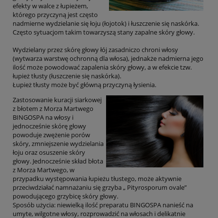
efekty w walce z łupieżem,
którego przyczyną jest często
nadmierne wydzielanie się łoju (łojotok) i łuszczenie się naskórka.
Często sytuacjom takim towarzyszą stany zapalne skóry głowy.
Wydzielany przez skórę głowy łój zasadniczo chroni włosy
(wytwarza warstwę ochronną dla włosa), jednakże nadmierna jego
ilość może powodować zapalenia skóry głowy, a w efekcie tzw.
łupież tłusty (łuszczenie się naskórka).
Łupież tłusty może być główną przyczyną łysienia.
Zastosowanie kuracji siarkowej
z błotem z Morza Martwego
BINGOSPA na włosy i
jednocześnie skórę głowy
powoduje zwężenie porów
skóry, zmniejszenie wydzielania
łoju oraz osuszenie skóry
głowy. Jednocześnie skład błota
z Morza Martwego, w
przypadku występowania łupieżu tłustego, może aktywnie
przeciwdziałać namnażaniu się grzyba „ Pityrosporum ovale”
powodującego grzybicę skóry głowy.
Sposób użycia: niewielką ilość preparatu BINGOSPA nanieść na
umyte, wilgotne włosy, rozprowadzić na włosach i delikatnie