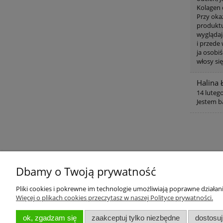
Kolagen 
Przy oka
produktu.
wyglądają
i przede
ja osobiś
włosy się
Halina 
14 luteg
Jestem 
Dbamy o Twoją prywatność
Pomoc
Koszty dos
Pliki cookies i pokrewne im technologie umożliwiają poprawne działa
Więcej o plikach cookies przeczytasz w naszej Polityce prywatności.
Regulamin
Koszty dos
ok, zgadzam się
zaakceptuj tylko niezbędne
dostosu
Polityka zwrotów