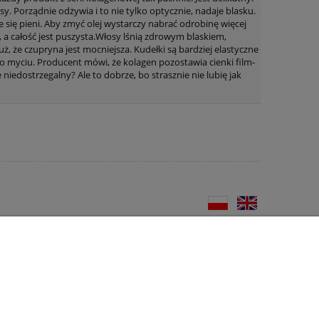
y. Porządnie odżywia i to nie tylko optycznie, nadaje blasku.
e się pieni. Aby zmyć olej wystarczy nabrać odrobinę więcej
a, a całość jest puszysta.Włosy lśnią zdrowym blaskiem,
uż, że czupryna jest mocniejsza. Kudełki są bardziej elastyczne
o myciu. Producent mówi, że kolagen pozostawia cienki film-
niedostrzegalny? Ale to dobrze, bo strasznie nie lubię jak
O firmie
Kontakt
Kontakt