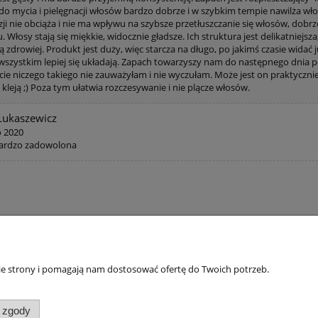
do mycia i pielęgnacji włosów bardzo dobrze i w szybkim tempie nawilża włos
zji nie obciąża i nie ma wpływu na szybsze przetłuszczanie się włosów, dobrz
 Włosy stają się miękkie, widocznie gładsze. Ich struktura jest delikatniejsz
 zdrowiej. Produkt jest duży, więc starcza na długo, po jakimś czasie widać j
 wszystkim lepiej się układają. Zapach towarzyszy nam do następnego dnia p
cie niczego takiego nie zauważyłam i nie wyczułam. Może jest on praktycznie 
 kleją ;) Poza tym ułatwia rozczesywanie i nie plącze włosów.
Łukaszewicz
o 2020
bardzo zadowolona
tawy
Moje konto
nie strony i pomagają nam dostosować ofertę do Twoich potrzeb.
tawy - CENNIK
Twoje zamówienia
j zgody
Ustawienia konta