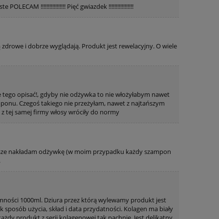
M !!!!!!!!!!!!!!!!! Pięć gwiazdek !!!!!!!!!!!!!!!!!
ą zdrowe i dobrze wyglądają. Produkt jest rewelacyjny. O wiele
 sie tego opisać!, gdyby nie odżywka to nie włożyłabym nawet
amponu. Czegoś takiego nie przeżyłam, nawet z najtańszym
z tej samej firmy włosy wróciły do normy
awsze nakładam odżywkę (w moim przypadku każdy szampon
.
jemności 1000ml. Dziura przez którą wylewamy produkt jest
ak sposób użycia, skład i data przydatności. Kolagen ma biały
ażdy produkt z serii kolagenowej tak pachnie. Jest delikatny.