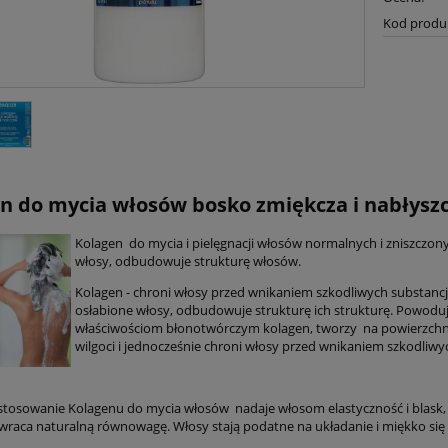
Kod produ
n do mycia włosów bosko zmiękcza i nabłyszcz
Kolagen do mycia i pielęgnacji włosów normalnych i zniszczony
włosy, odbudowuje strukturę włosów.
Kolagen - chroni włosy przed wnikaniem szkodliwych substancji 
osłabione włosy, odbudowuje strukturę ich strukturę. Powoduje
właściwościom błonotwórczym kolagen, tworzy na powierzchni 
wilgoci i jednocześnie chroni włosy przed wnikaniem szkodliwyc
stosowanie Kolagenu do mycia włosów nadaje włosom elastyczność i blask, 
wraca naturalną równowagę. Włosy stają podatne na układanie i miękko się u