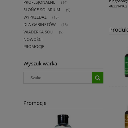
bingospa@
PROFESJONALNE
(14)
483314162
SŁOŃCE SOLARIUM
(9)
WYPRZEDAŻ
(15)
DLA GABINETÓW
(16)
Produk
WIADERKA SOLI
(9)
NOWOŚCI
PROMOCJE
Wyszukiwarka
Promocje