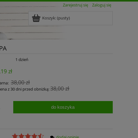
Zarejestruj się
Zaloguj się
Koszyk:
(pusty)
SPA
1 dzień
,19 zł
38,00 zł
arna:
38,00 zł
cena z 30 dni przed obniżką:
do koszyka
.
dodaj opinię