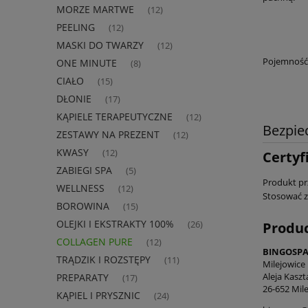
MORZE MARTWE
(12)
PEELING
(12)
MASKI DO TWARZY
(12)
Pojemność
ONE MINUTE
(8)
CIAŁO
(15)
DŁONIE
(17)
KĄPIELE TERAPEUTYCZNE
(12)
Bezpie
ZESTAWY NA PREZENT
(12)
KWASY
(12)
Certyf
ZABIEGI SPA
(5)
Produkt pr
WELLNESS
(12)
Stosować z
BOROWINA
(15)
OLEJKI I EKSTRAKTY 100%
Produ
(26)
COLLAGEN PURE
(12)
BINGOSPA 
TRĄDZIK I ROZSTĘPY
(11)
Milejowice
Aleja Kasz
PREPARATY
(17)
26-652 Mile
KĄPIEL I PRYSZNIC
(24)