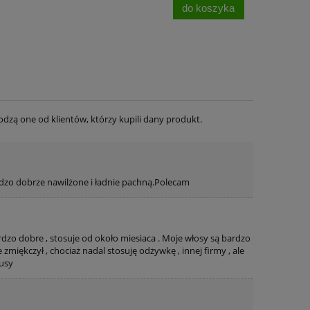
do koszyka
dzą one od klientów, którzy kupili dany produkt.
em
wyprzedaż Bez igieł bez bólu z
BÓL NÓG - CIĘ
rdzo dobrze nawilżone i ładnie pachną.Polecam
kolagenem BINGOSPA
NOGI Żel zi
BING
69,99 zł
19,9
dzo dobre , stosuje od około miesiaca . Moje włosy są bardzo
124,54 zł
ękczył , chociaż nadal stosuję odżywkę , innej firmy , ale
Cena regularna:
Cena regular
pusy
124,54 zł
Najniższa cena:
Najniższa ce
do koszyka
do ko