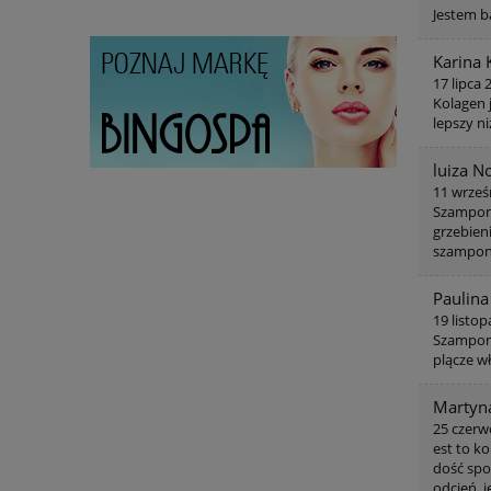
Jestem ba
Karina 
17 lipca 
Kolagen j
lepszy ni
luiza 
11 wrześ
Szampon p
grzebien
szampone
Paulina
19 listo
Szampon 
plącze w
Martyn
25 czerw
est to k
dość spo
odcień, j