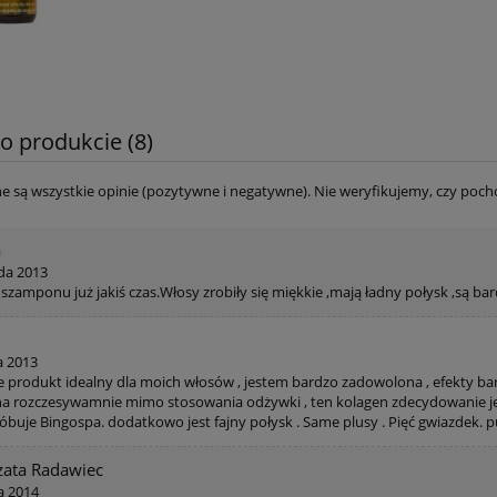
o produkcie (8)
e są wszystkie opinie (pozytywne i negatywne). Nie weryfikujemy, czy pocho
a
ada 2013
óp ze skłonnościami do
"Bez igieł, bez bólu" z kwas
zamponu już jakiś czas.Włosy zrobiły się miękkie ,mają ładny połysk ,są ba
cenia BINGOSPA
hialuronowym BINGOSPA
a 2013
12,99 zł
85,55 zł
e produkt idealny dla moich włosów , jestem bardzo zadowolona , efekty bar
14,50 zł
220,00 zł
a rozczesywamnie mimo stosowania odżywki , ten kolagen zdecydowanie je zmi
a regularna:
Cena regularna:
róbuje Bingospa. dodatkowo jest fajny połysk . Same plusy . Pięć gwiazdek. 
14,50 zł
86,46 zł
niższa cena:
Najniższa cena:
zata Radawiec
do koszyka
do koszyka
a 2014