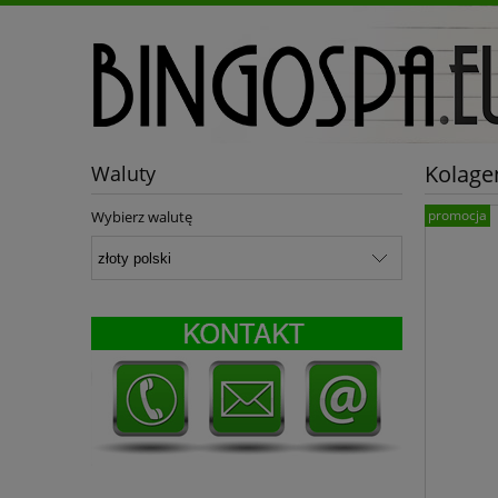
Kolage
Waluty
promocja
Wybierz walutę