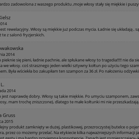
rdzo zadowolona z waszego produktu ,moje włosy stały się miękkie i puszyste POLECA
Kielsz
2014
est rewelacyjny. Włosy są miękkie już podczas mycia. Ładnie się układają , s
ż te z salonó fryzjerskich.
Nowakowska
nia 2014
ieknie się pieni, ładnie pachnie, ale spłukane włosy to tragedia!!!!! nie da
ia we włosy. coś strasznego jeden wielki sztywny kołtun po użyciu tego sz
m. Była wściekła bo zakupiłam ten szampon za 36 zł. Po nałożeniu odżywki 
 L.
pada 2014
jest naprawdę dobry. Włosy są takie miękkie. Po umyciu szamponem, z
łosy, mam trochę zniszczone), dlatego te małe kołtunki mi nie przeszkadzają
a Gruss
ca 2015
olejny produkt zamknięty w dużej, plastikowej, przezroczystej butelce o po
ra, przez co możemy przelać. Na etykiecie kilka najważniejszych informacji j
est gęsty i ma bardzo przyjemną konsystencję. Zapach jest rozpieszczający- k