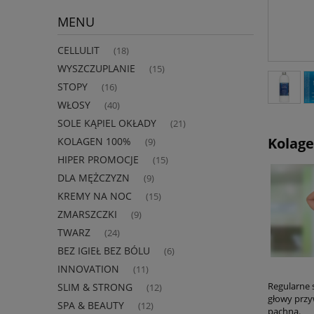
MENU
CELLULIT
(18)
WYSZCZUPLANIE
(15)
STOPY
(16)
WŁOSY
(40)
SOLE KĄPIEL OKŁADY
(21)
Kolage
KOLAGEN 100%
(9)
HIPER PROMOCJE
(15)
DLA MĘŻCZYZN
(9)
KREMY NA NOC
(15)
ZMARSZCZKI
(9)
TWARZ
(24)
BEZ IGIEŁ BEZ BÓLU
(6)
INNOVATION
(11)
Regularne 
SLIM & STRONG
(12)
głowy przy
SPA & BEAUTY
(12)
pachną.