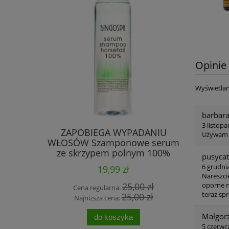
Opinie 
Wyświetlan
barbar
3 listop
- łokci -
ZAPOBIEGA WYPADANIU
Sól do st
Używam s
witaminą E
WŁOSÓW Szamponowe serum
po
0 g
ze skrzypem polnym 100%
pusycat
BINGOSPA
6 grudni
19,99 zł
Nareszci
 zł
25,00 zł
oporne n
Cena regularna:
Cen
teraz sp
 zł
25,00 zł
Najniższa cena:
Naj
Małgor
do koszyka
5 czerwc