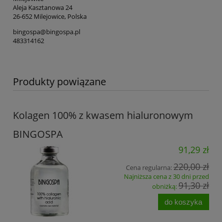
Aleja Kasztanowa 24
26-652 Milejowice, Polska
bingospa@bingospa.pl
483314162
Produkty powiązane
Kolagen 100% z kwasem hialuronowym
BINGOSPA
91,29 zł
220,00 zł
Cena regularna:
Najniższa cena z 30 dni przed
91,30 zł
obniżką:
do koszyka