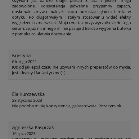
Używam już bardzo długo ponad 3 lata i jestem mega
zadowolona. Konsystencja jedwabna przyjemny zapach,
doskonale zmywa makijaż, skóra pozostaje gładka i miła w
dotyku. Po długotrwałym i stałym stosowaniu widać efekty
wygładzenia zmarszczek, Moja cera tak przyzwyczaiła się do tego
serum, że już nic innego mi nie pasuje :) Bardzo wygodna butelka
z pompka co ułatwia dozowanie.
Krystyna
6 lutego 2022
JUż od jakiegoś czasu nie używam innych preparatów do mycia,
jest idealny i fantastyczny :) :)
Ela Kurczewska
28 stycznia 2023
Nie podoba mi się konsystencja, galaretowata. Poza tym ok.
Agnieszka Kasprzak
16 lipca 2023