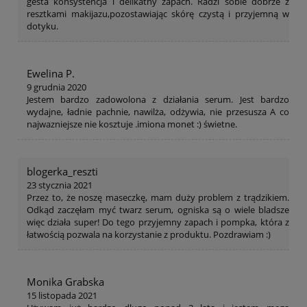
gesta konsystencja i delikatny zapach. Radzi sobie dobrze z
resztkami makijazu,pozostawiając skórę czystą i przyjemną w
dotyku.
Ewelina P.
9 grudnia 2020
Jestem bardzo zadowolona z działania serum. Jest bardzo
wydajne, ładnie pachnie, nawilża, odżywia, nie przesusza A co
najwazniejsze nie kosztuje .imiona monet :) świetne.
blogerka_reszti
23 stycznia 2021
Przez to, że noszę maseczkę, mam duży problem z trądzikiem.
Odkąd zaczęłam myć twarz serum, ogniska są o wiele bladsze
więc działa super! Do tego przyjemny zapach i pompka, która z
łatwością pozwala na korzystanie z produktu. Pozdrawiam :)
Monika Grabska
15 listopada 2021