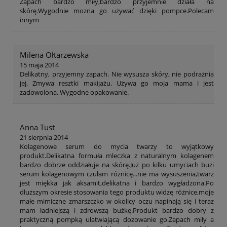
Zapach bardzo miły,bardzo przyjemnie działa na
skórę.Wygodnie mozna go używać dzięki pompce.Polecam
innym
Milena Ołtarzewska
15 maja 2014
Delikatny, przyjemny zapach. Nie wysusza skóry, nie podrażnia
jej. Zmywa resztki makijażu. Używa go moja mama i jest
zadowolona. Wygodne opakowanie.
Anna Tust
21 sierpnia 2014
Kolagenowe serum do mycia twarzy to wyjątkowy
produkt.Delikatna formuła mleczka z naturalnym kolagenem
bardzo dobrze oddziałuje na skórę.Już po kilku umyciach buzi
serum kolagenowym czułam różnicę...nie ma wysuszenia,twarz
jest miękka jak aksamit,delikatna i bardzo wygładzona.Po
dłuższym okresie stosowania tego produktu widzę różnice,moje
małe mimiczne zmarszczko w okolicy oczu napinają się i teraz
mam ładniejszą i zdrowszą buźkę.Produkt bardzo dobry z
praktyczną pompką ułatwiającą dozowanie go.Zapach miły a