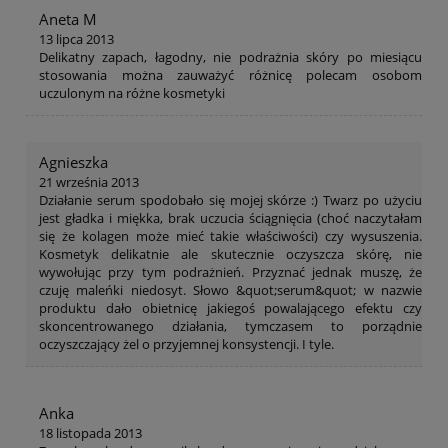
Aneta M
13 lipca 2013
Delikatny zapach, łagodny, nie podrażnia skóry po miesiącu
stosowania można zauważyć różnicę polecam osobom
uczulonym na różne kosmetyki
Agnieszka
21 września 2013
Działanie serum spodobało się mojej skórze :) Twarz po użyciu
jest gładka i miękka, brak uczucia ściągnięcia (choć naczytałam
się że kolagen może mieć takie właściwości) czy wysuszenia.
Kosmetyk delikatnie ale skutecznie oczyszcza skórę, nie
wywołując przy tym podrażnień. Przyznać jednak muszę, że
czuję maleńki niedosyt. Słowo &quot;serum&quot; w nazwie
produktu dało obietnicę jakiegoś powalającego efektu czy
skoncentrowanego działania, tymczasem to porządnie
oczyszczający żel o przyjemnej konsystencji. I tyle.
Anka
18 listopada 2013