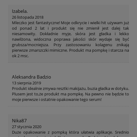
Izabela.
26 listopada 2018
Mleczko jest fantastyczne! Moje odkrycie i wielki hit używam już
od ponad 2 lat i produkt się nie zmienił jest dalej tak
niesamowity. Dokładnie myje, skóra jest gładka i lekko
nawilżona, widoczna poprawa jakości skór wydaje się być
grubsza/mocniejsza. Przy zastosowaniu kolagenu znikają
pierwsze zmarszczki mimiczne. Produkt ma pompkę i starcza na
ok 2 msc.
Aleksandra Badzio
13 sierpnia 2019
Produkt idealnie zmywa resztki makijażu, buzia gładka w dotyku.
Plusem jest to,że produkt ma pompkę. Na pewno nie będzie to
moje pierwsze i ostatnie opakowanie tego serum!
Nika87
27 stycznia 2020
Duże opakowanie z pompką która ułatwia aplikacje. Srednio