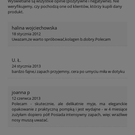
Wyświetlane są wszystkie opinie (pozytywne i negatywne). Nie
weryfikujemy, czy pochodzą one od klientów, którzy kupili dany
produkt.
halina wojciechowska
18 stycznia 2012
Uważam,że warto spróbować,kolagen b.dobry.Polecam
U. Ł.
24 stycznia 2013
bardzo fajne,i zapach przyjemny, cera po umyciu miła w dotyku
joanna p
12 czerwca 2013
Polecam - skutecznie, ale delikatnie myje, ma eleganckie
opakowanie z praktyczną pompką i jest wydajne - w 4 miesiące
zużyłam dopiero pół! Posiada intensywny zapach, więc wrażliwe
nosy muszą uważać.