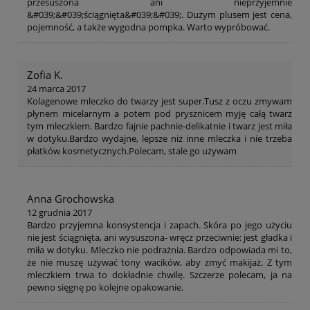
przesuszona ani nieprzyjemnie
&#039;&#039;ściągnięta&#039;&#039;. Dużym plusem jest cena,
pojemność, a także wygodna pompka. Warto wypróbować.
Zofia K.
24 marca 2017
Kolagenowe mleczko do twarzy jest super.Tusz z oczu zmywam
płynem micelarnym a potem pod prysznicem myję całą twarz
tym mleczkiem. Bardzo fajnie pachnie-delikatnie i twarz jest miła
w dotyku.Bardzo wydajne, lepsze niż inne mleczka i nie trzeba
płatków kosmetycznych.Polecam, stale go używam
Anna Grochowska
12 grudnia 2017
Bardzo przyjemna konsystencja i zapach. Skóra po jego użyciu
nie jest ściągnięta, ani wysuszona- wręcz przeciwnie: jest gładka i
miła w dotyku. Mleczko nie podrażnia. Bardzo odpowiada mi to,
że nie muszę używać tony wacików, aby zmyć makijaż. Z tym
mleczkiem trwa to dokładnie chwilę. Szczerze polecam, ja na
pewno sięgnę po kolejne opakowanie.