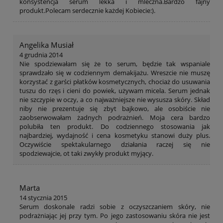
konsystencja serum lekka i mleczna.Bardzo fajny
produkt.Polecam serdecznie każdej Kobiecie:).
Angelika Musiał
4 grudnia 2014
Nie spodziewałam się że to serum, będzie tak wspaniale
sprawdzało się w codziennym demakijażu. Wreszcie nie muszę
korzystać z garści płatków kosmetycznych, chociaż do usuwania
tuszu do rzęs i cieni do powiek, używam micela. Serum jednak
nie szczypie w oczy, a co najważniejsze nie wysusza skóry. Skład
niby nie prezentuje się zbyt bajkowo, ale osobiście nie
zaobserwowałam żadnych podrażnień. Moja cera bardzo
polubiła ten produkt. Do codziennego stosowania jak
najbardziej, wydajność i cena kosmetyku stanowi duży plus.
Oczywiście spektakularnego działania raczej się nie
spodziewajcie, ot taki zwykły produkt myjący.
Marta
14 stycznia 2015
Serum doskonale radzi sobie z oczyszczaniem skóry, nie
podrażniając jej przy tym. Po jego zastosowaniu skóra nie jest