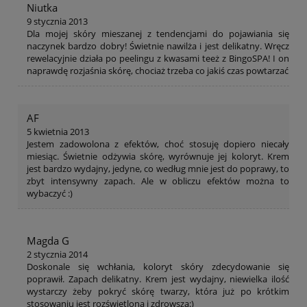
Niutka
9 stycznia 2013
Dla mojej skóry mieszanej z tendencjami do pojawiania się
naczynek bardzo dobry! Świetnie nawilża i jest delikatny. Wręcz
rewelacyjnie działa po peelingu z kwasami teeż z BingoSPA! I on
naprawdę rozjaśnia skórę, chociaż trzeba co jakiś czas powtarzać
AF
5 kwietnia 2013
Jestem zadowolona z efektów, choć stosuję dopiero niecały
miesiąc. Świetnie odżywia skórę, wyrównuje jej koloryt. Krem
jest bardzo wydajny, jedyne, co według mnie jest do poprawy, to
zbyt intensywny zapach. Ale w obliczu efektów można to
wybaczyć :)
Magda G
2 stycznia 2014
Doskonale się wchłania, koloryt skóry zdecydowanie się
poprawił. Zapach delikatny. Krem jest wydajny, niewielka ilość
wystarczy żeby pokryć skórę twarzy, która już po krótkim
stosowaniu jest rozświetlona i zdrowsza:)