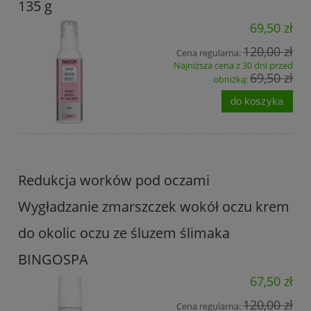
135 g
69,50 zł
120,00 zł
Cena regularna:
Najniższa cena z 30 dni przed
69,50 zł
obniżką:
do koszyka
Redukcja worków pod oczami
Wygładzanie zmarszczek wokół oczu krem
do okolic oczu ze śluzem ślimaka
BINGOSPA
67,50 zł
120,00 zł
Cena regularna: