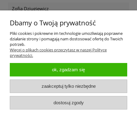
Zofia Dziugiewicz
28 marca 2026
o co tu chodzi dlaczego normalnie nie da się zamówić?
Dbamy o Twoją prywatność
Pliki cookies i pokrewne im technologie umożliwiają poprawne
działanie strony i pomagają nam dostosować ofertę do Twoich
potrzeb.
Więcej o plikach cookies przeczytasz w naszej Polityce
prywatności.
Pomoc
ok, zgadzam się
Koszty dostawy
zaakceptuj tylko niezbędne
Moje konto
dostosuj zgody
O firmie
pokaż pełną wersję strony
Sklep internetowy Shoper Premium