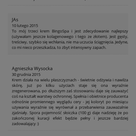
JAs
10 lutego 2015
To mój trzeci krem BingoSpa i jest zdecydowanie najlepszy
(używałam jeszcze kolagenowego i tego ze złotem). Jest gęsty,
treściwy, szybko się wchłania, nie ma uczucia ściągnięcia. Jedyne,
co mi nieco przeszkadza, to zbyt intensywny zapach.
Agnieszka Wysocka
30 grudnia 2015
Krem działa na wielu płaszczyznach - świetnie odżywia i nawilża
skórę, już po kilku użyciach staje się ona wyraźnie
zregenerowana, po dłuższym zaś stosowaniu daje się zauważyć
coś na kształt warstwy ochronnej. Spełnia i obietnice producenta
odnośnie promiennego wyglądu cery - jej koloryt po miesiącu
używania wyraźnie się wyrównał a przebarwienia zauważalnie
zjaśniały. Spora pojemność słoiczka (100 g) daje nadzieję że po
zakończonej kuracji efekt będzie pełny i jeszcze bardziej
zadowalający :)