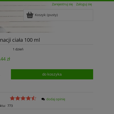
Zarejestruj się
Zaloguj się
Koszyk:
(pusty)
acji ciała 100 ml
1 dzień
,44 zł
do koszyka
.
dodaj opinię
ktu:
773