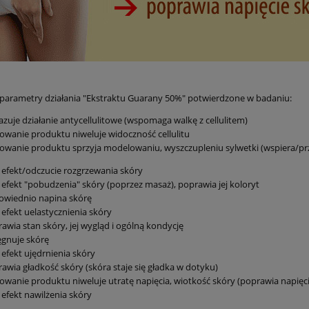
parametry działania "Ekstraktu Guarany 50%" potwierdzone w badaniu:
zuje działanie antycellulitowe (wspomaga walkę z cellulitem)
owanie produktu niweluje widoczność cellulitu
owanie produktu sprzyja modelowaniu, wyszczupleniu sylwetki (wspiera/prz
 efekt/odczucie rozgrzewania skóry
 efekt "pobudzenia" skóry (poprzez masaż), poprawia jej koloryt
owiednio napina skórę
 efekt uelastycznienia skóry
awia stan skóry, jej wygląd i ogólną kondycję
ęgnuje skórę
 efekt ujędrnienia skóry
awia gładkość skóry (skóra staje się gładka w dotyku)
owanie produktu niweluje utratę napięcia, wiotkość skóry (poprawia napięci
 efekt nawilżenia skóry