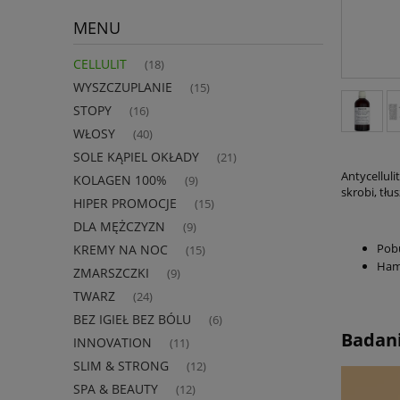
MENU
CELLULIT
(18)
WYSZCZUPLANIE
(15)
STOPY
(16)
WŁOSY
(40)
SOLE KĄPIEL OKŁADY
(21)
Antycelluli
KOLAGEN 100%
(9)
skrobi, tł
HIPER PROMOCJE
(15)
DLA MĘŻCZYZN
(9)
Pobu
KREMY NA NOC
(15)
Hamu
ZMARSZCZKI
(9)
TWARZ
(24)
BEZ IGIEŁ BEZ BÓLU
(6)
Badani
INNOVATION
(11)
SLIM & STRONG
(12)
SPA & BEAUTY
(12)