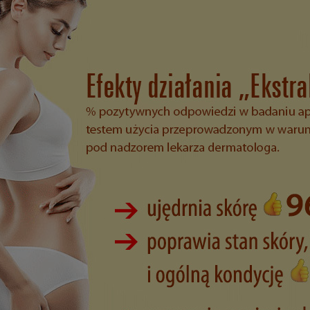
ż Bez igieł bez bólu z
BÓL NÓG - CIĘŻKIE ZMĘCZO
agenem BINGOSPA
NOGI Żel zielony 500 g
BINGOSPA
69,99 zł
19,99 zł
124,54 zł
29,00 zł
 regularna:
Cena regularna:
124,54 zł
29,00 zł
iższa cena:
Najniższa cena:
do koszyka
do koszyka