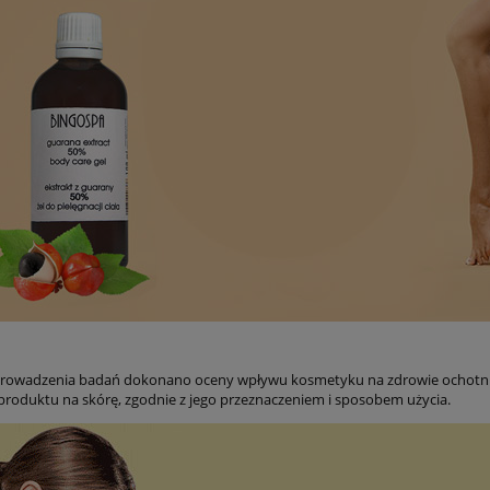
prowadzenia badań dokonano oceny wpływu kosmetyku na zdrowie ochotnicz
roduktu na skórę, zgodnie z jego przeznaczeniem i sposobem użycia.