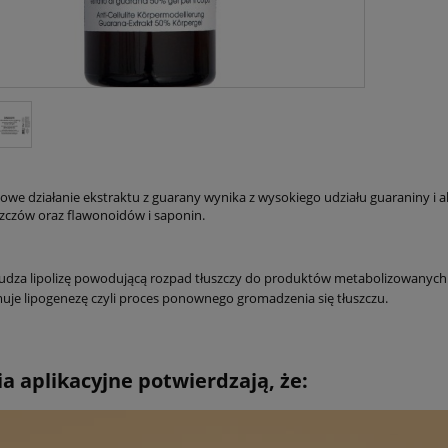
towe działanie ekstraktu z guarany wynika z wysokiego udziału guaraniny i al
uszczów oraz flawonoidów i saponin.
dza lipolizę powodującą rozpad tłuszczy do produktów metabolizowanych
je lipogenezę czyli proces ponownego gromadzenia się tłuszczu.
a aplikacyjne potwierdzają, że: