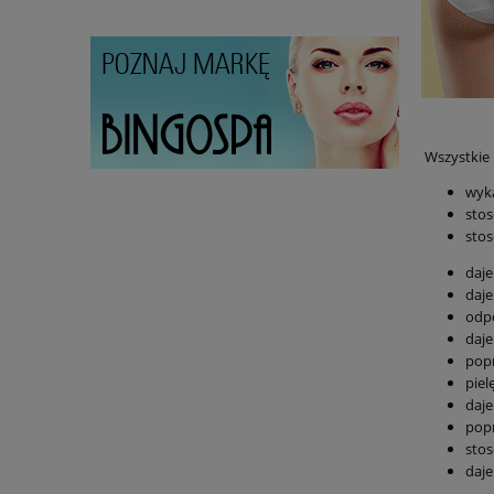
Wszystkie 
wyka
stos
stos
daje
daje
odp
daje
popr
piel
daje
popr
stos
daje