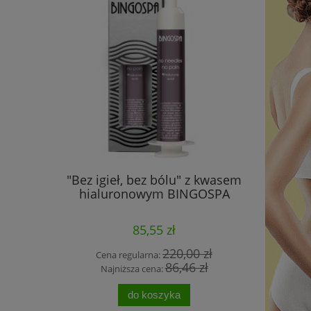
ściami do
"Bez igieł, bez bólu" z kwasem
wyprzeda
SPA
hialuronowym BINGOSPA
kol
85,55 zł
 zł
220,00 zł
Cena regularna:
Cena
 zł
86,46 zł
Najniższa cena:
Najn
do koszyka