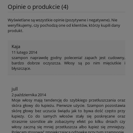
Opinie o produkcie (4)
Wyświetlane są wszystkie opinie (pozytywne i negatywne). Nie
weryfikujemy, czy pochodzą one od klientów, którzy kupili dany
produkt.
Kaja
11 lutego 2014
szampon naprawdę godny polecenia! zapach jest cudowny,
bardzo dobrze oczyszcza. Włosy są po nim mięciutkie i
błyszczące.
jull
2 października 2014
Moje włosy mają tendencję do szybkiego przetłuszczania oraz
skóra głowy do łupieżu. Pierwsze użycie. Szampon pozostawia
skórę głowy bez uczucia świądu jak to bywa dość często przy
łupieży. Co do samych włosów stały się poskręcane oraz
strasznie szorstkie ale zobaczymy efekt po kilku dniach czy
włosy zaczną się mniej przetłuszcza albo łupież się zmniejszy.
Polecam stosować zmniekczającą odżywkę przy tym szamponie.