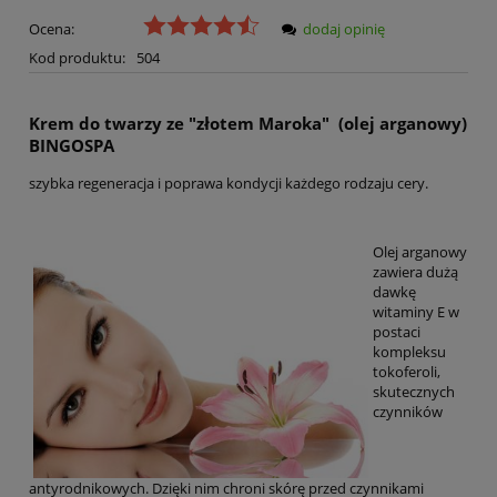
Ocena:
dodaj opinię
Kod produktu:
504
Krem do twarzy ze "złotem Maroka" (olej arganowy)
BINGOSPA
szybka regeneracja i poprawa kondycji każdego rodzaju cery.
Olej arganowy
zawiera dużą
dawkę
witaminy E w
postaci
kompleksu
tokoferoli,
skutecznych
czynników
antyrodnikowych. Dzięki nim chroni skórę przed czynnikami