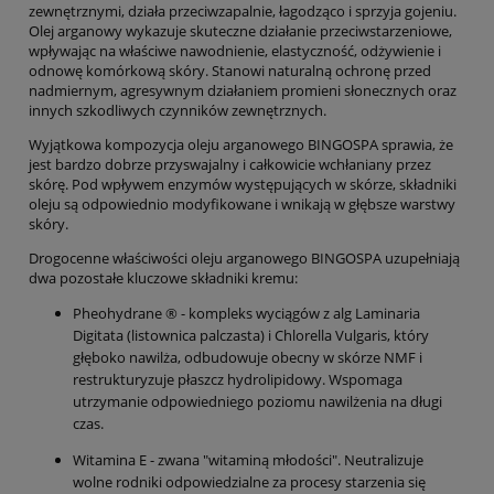
zewnętrznymi, działa przeciwzapalnie, łagodząco i sprzyja gojeniu.
Olej arganowy wykazuje skuteczne działanie przeciwstarzeniowe,
wpływając na właściwe nawodnienie, elastyczność, odżywienie i
odnowę komórkową skóry. Stanowi naturalną ochronę przed
nadmiernym, agresywnym działaniem promieni słonecznych oraz
innych szkodliwych czynników zewnętrznych.
Wyjątkowa kompozycja oleju arganowego BINGOSPA sprawia, że
jest bardzo dobrze przyswajalny i całkowicie wchłaniany przez
skórę. Pod wpływem enzymów występujących w skórze, składniki
oleju są odpowiednio modyfikowane i wnikają w głębsze warstwy
skóry.
Drogocenne właściwości oleju arganowego BINGOSPA uzupełniają
dwa pozostałe kluczowe składniki kremu:
Pheohydrane ® - kompleks wyciągów z alg Laminaria
Digitata (listownica palczasta) i Chlorella Vulgaris, który
głęboko nawilża, odbudowuje obecny w skórze NMF i
restrukturyzuje płaszcz hydrolipidowy. Wspomaga
utrzymanie odpowiedniego poziomu nawilżenia na długi
czas.
Witamina E - zwana "witaminą młodości". Neutralizuje
wolne rodniki odpowiedzialne za procesy starzenia się