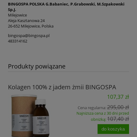
BINGOSPA POLSKA G.Babaniec, P.Grabowski, M.Szpakowski
Sp.J.
Milejowice
Aleja Kasztanowa 24
26-652 Milejowice, Polska
bingospa@bingospa.pl
483314162
Produkty powiązane
Kolagen 100% z jadem żmii BINGOSPA
107,37 zł
295,00 zł
Cena regularna:
Najniższa cena z 30 dni przed
107,40 zł
obniżką:
do koszyka