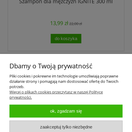
Szampon dla mężczyzn IGNITE 300 ml
13,99 zł
22,00 zł
do koszyka
«
1
2
3
4
»
Dbamy o Twoją prywatność
Pliki cookies i pokrewne im technologie umożliwiają poprawne
działanie strony i pomagają nam dostosować ofertę do Twoich
potrzeb.
Więcej o plikach cookies przeczytasz w naszej Polityce
prywatności.
Pomoc
ok, zgadzam się
Koszty dostawy
zaakceptuj tylko niezbędne