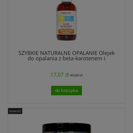
SZYBKIE NATURALNE OPALANIE Olejek
do opalania z beta-karotenem i
witaminą E 100 ml BINGOSPA
17,07 zł
45,00 zł
do koszyka
nowość