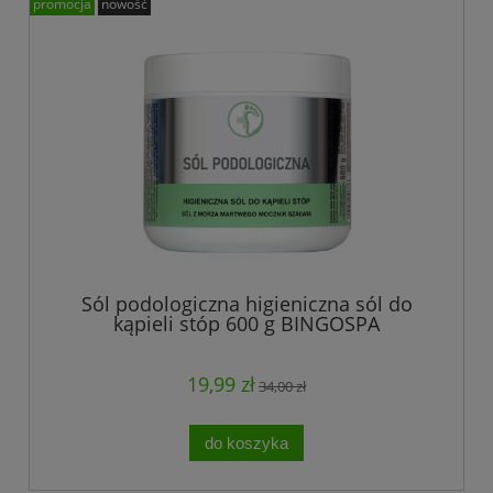
promocja
nowość
Sól podologiczna higieniczna sól do
kąpieli stóp 600 g BINGOSPA
19,99 zł
34,00 zł
do koszyka