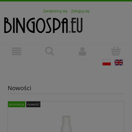
Zarejestruj się
Zaloguj się
Nowości
promocja
nowość