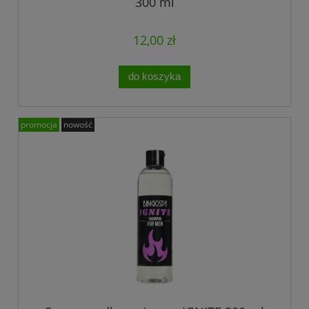
300 ml
12,00 zł
do koszyka
promocja
nowość