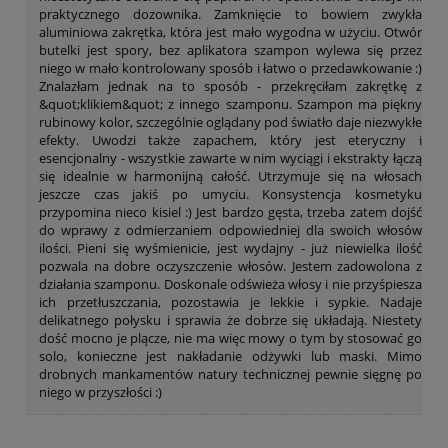
praktycznego dozownika. Zamknięcie to bowiem zwykła
aluminiowa zakrętka, która jest mało wygodna w użyciu. Otwór
butelki jest spory, bez aplikatora szampon wylewa się przez
niego w mało kontrolowany sposób i łatwo o przedawkowanie :)
Znalazłam jednak na to sposób - przekręciłam zakrętkę z
&quot;klikiem&quot; z innego szamponu. Szampon ma piękny
rubinowy kolor, szczególnie oglądany pod światło daje niezwykłe
efekty. Uwodzi także zapachem, który jest eteryczny i
esencjonalny - wszystkie zawarte w nim wyciągi i ekstrakty łączą
się idealnie w harmonijną całość. Utrzymuje się na włosach
jeszcze czas jakiś po umyciu. Konsystencja kosmetyku
przypomina nieco kisiel :) Jest bardzo gęsta, trzeba zatem dojść
do wprawy z odmierzaniem odpowiedniej dla swoich włosów
ilości. Pieni się wyśmienicie, jest wydajny - już niewielka ilość
pozwala na dobre oczyszczenie włosów. Jestem zadowolona z
działania szamponu. Doskonale odświeża włosy i nie przyśpiesza
ich przetłuszczania, pozostawia je lekkie i sypkie. Nadaje
delikatnego połysku i sprawia że dobrze się układają. Niestety
dość mocno je plącze, nie ma więc mowy o tym by stosować go
solo, konieczne jest nakładanie odżywki lub maski. Mimo
drobnych mankamentów natury technicznej pewnie sięgnę po
niego w przyszłości :)