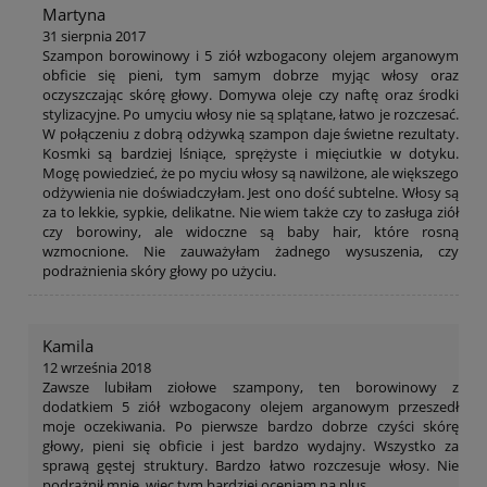
Martyna
31 sierpnia 2017
Szampon borowinowy i 5 ziół wzbogacony olejem arganowym
obficie się pieni, tym samym dobrze myjąc włosy oraz
oczyszczając skórę głowy. Domywa oleje czy naftę oraz środki
stylizacyjne. Po umyciu włosy nie są splątane, łatwo je rozczesać.
W połączeniu z dobrą odżywką szampon daje świetne rezultaty.
Kosmki są bardziej lśniące, sprężyste i mięciutkie w dotyku.
Mogę powiedzieć, że po myciu włosy są nawilżone, ale większego
odżywienia nie doświadczyłam. Jest ono dość subtelne. Włosy są
za to lekkie, sypkie, delikatne. Nie wiem także czy to zasługa ziół
czy borowiny, ale widoczne są baby hair, które rosną
wzmocnione. Nie zauważyłam żadnego wysuszenia, czy
podrażnienia skóry głowy po użyciu.
Kamila
12 września 2018
Zawsze lubiłam ziołowe szampony, ten borowinowy z
dodatkiem 5 ziół wzbogacony olejem arganowym przeszedł
moje oczekiwania. Po pierwsze bardzo dobrze czyści skórę
głowy, pieni się obficie i jest bardzo wydajny. Wszystko za
sprawą gęstej struktury. Bardzo łatwo rozczesuje włosy. Nie
podrażnił mnie, więc tym bardziej oceniam na plus.